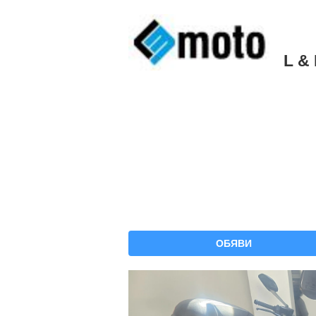
L &
ОБЯВИ