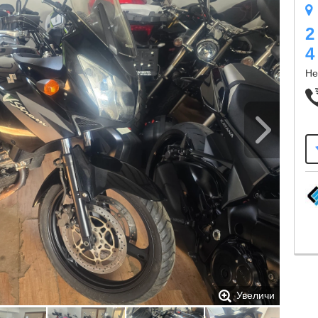
2
4
Не
Увеличи