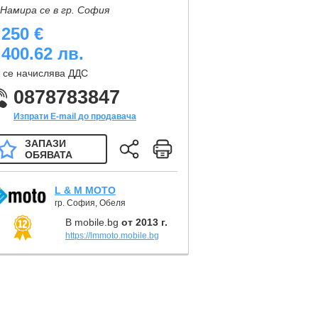
Намира се в гр. София
 250 €
 400.62 лв.
 се начислява ДДС
0878783847
Изпрати E-mail до продавача
ЗАПАЗИ
ОБЯВАТА
L & M MOTO
гр. София, Обеля
В mobile.bg
от 2013 г.
https://lmmoto.mobile.bg