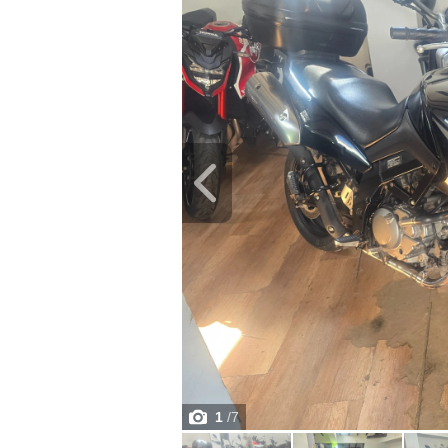
1
/
7