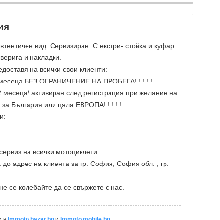
ия
втентичен вид. Сервизиран. С екстри- стойка и куфар.
верига и накладки.
доставя на всички свои клиенти:
 месеца БЕЗ ОГРАНИЧЕНИЕ НА ПРОБЕГА! ! ! ! !
12 месеца/ активиран след регистрация при желание на
а за България или цяла ЕВРОПА! ! ! ! !
и:
а
сервиз на всички мотоциклети
 до адрес на клиента за гр. София, София обл. , гр.
е се колебайте да се свържете с нас.
и в
lmmoto.bazar.bg
и
lmmoto.mobile.bg