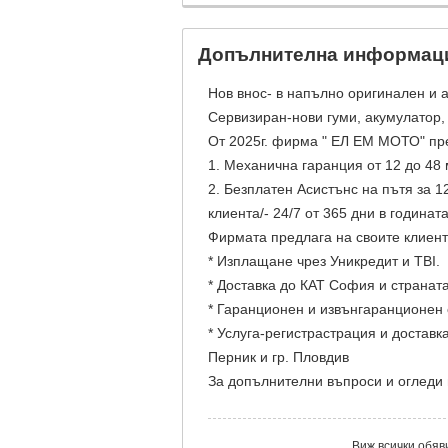
Допълнителна информац
Нов внос- в напълно оригинален и а
Сервизиран-нови гуми, акумулатор, 
От 2025г. фирма " ЕЛ ЕМ МОТО" пре
1. Механична гаранция от 12 до 48
2. Безплатен Асистънс на пътя за 
клиента/- 24/7 от 365 дни в годинат
Фирмата предлага на своите клиент
* Изплащане чрез Уникредит и TBI.
* Доставка до КАТ София и странат
* Гаранционен и извънгаранционен 
* Услуга-регистрастрация и доставка
Перник и гр. Пловдив
За допълнителни въпроси и огледи н
Виж всички обяв