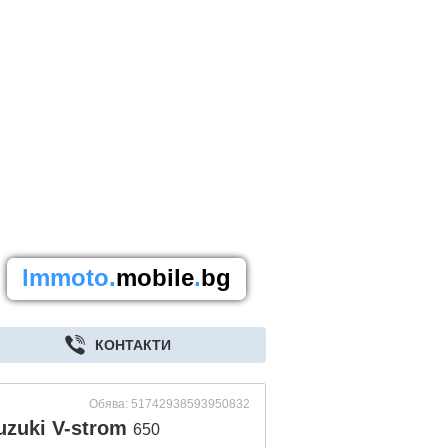
lmmoto.
mobile
.
bg
КОНТАКТИ
Обява: 51742938593950832
uzuki V-strom
650