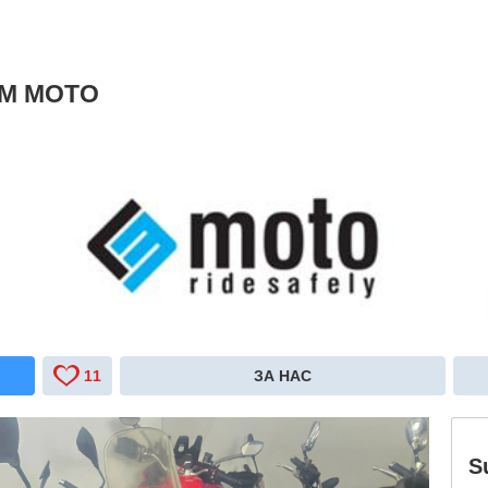
 M MOTO
11
ЗА НАС
S