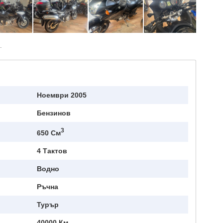
.
Ноември 2005
Бензинов
3
650 См
4 Тактов
Водно
Ръчна
Турър
40000 Км