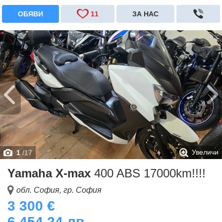
ОБЯВИ
11
ЗА НАС
Увеличи
1
/
17
Yamaha X-max
400 ABS 17000km!!!!
обл. София, гр. София
3 300 €
6 454.24 лв.