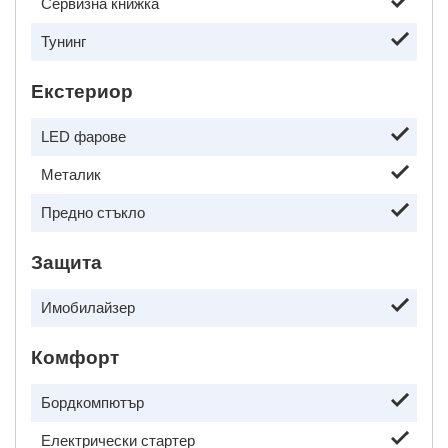
Сервизна книжка
Тунинг
Екстериор
LED фарове
Металик
Предно стъкло
Защита
Имобилайзер
Комфорт
Бордкомпютър
Електрически стартер