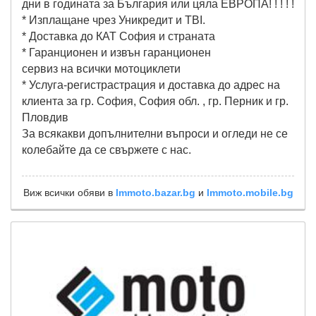
дни в годината за България или цяла ЕВРОПА! ! ! ! !
* Изплащане чрез Уникредит и TBI.
* Доставка до КАТ София и страната
* Гаранционен и извън гаранционен
сервиз на всички мотоциклети
* Услуга-регистрастрация и доставка до адрес на
клиента за гр. София, София обл. , гр. Перник и гр.
Пловдив
За всякакви допълнителни въпроси и огледи не се
колебайте да се свържете с нас.
Виж всички обяви в
lmmoto.bazar.bg
и
lmmoto.mobile.bg