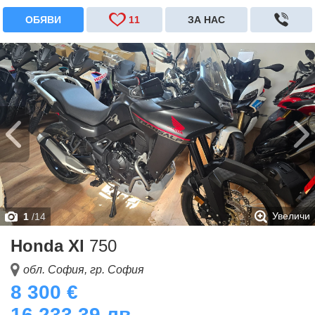
ОБЯВИ
11
ЗА НАС
Увеличи
1
/
14
Honda Xl
750
обл. София, гр. София
8 300 €
16 233.39 лв.